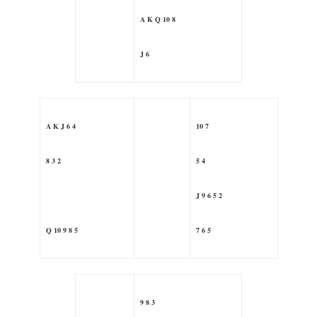
A K Q 10 8
J 6
A K J 6 4
10 7
8 3 2
5 4
J 9 6 5 2
Q 10 9 8 5
7 6 5
9 8 3