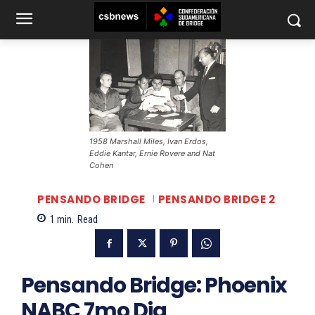
1958 Marshall Miles, Ivan Erdos,
Eddie Kantar, Ernie Rovere and Nat
Cohen
PENSANDO BRIDGE
PENSANDO BRIDGE 2
1
min.
Read
Pensando Bridge: Phoenix
NABC 7mo Dia