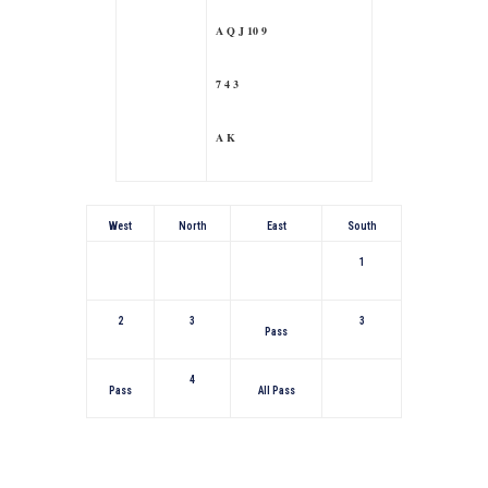
A Q J 10 9
7 4 3
A K
West
North
East
South
1
2
3
3
Pass
4
Pass
All Pass