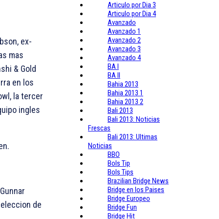
Articulo por Dia 3
Articulo por Dia 4
Avanzado
Avanzado 1
Avanzado 2
bson, ex-
Avanzado 3
sas mas
Avanzado 4
BA I
hshi & Gold
BA II
rra en los
Bahia 2013
Bahia 2013 1
l, la tercer
Bahia 2013 2
quipo ingles
Bali 2013
Bali 2013: Noticias
Frescas
Bali 2013: Ultimas
en.
Noticias
BBO
Bols Tip
Bols Tips
Brazilian Bridge News
Bridge en los Paises
 Gunnar
Bridge Europeo
Seleccion de
Bridge Fun
Bridge Hit