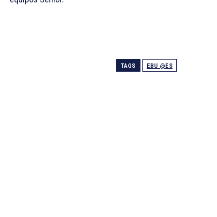
TAGS
EBU @ES