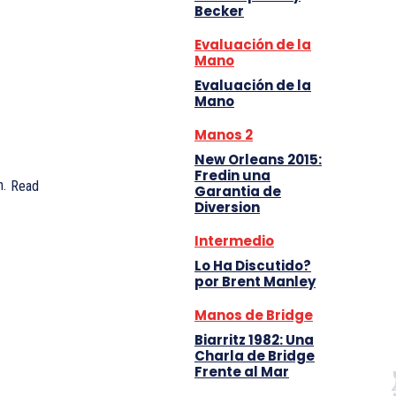
Becker
Evaluación de la
Mano
Evaluación de la
Mano
Manos 2
New Orleans 2015:
Fredin una
.
Read
Garantia de
Diversion
Intermedio
Lo Ha Discutido?
por Brent Manley
Manos de Bridge
Biarritz 1982: Una
Charla de Bridge
Frente al Mar