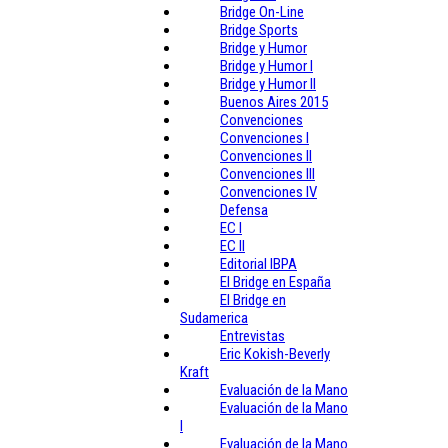
Bridge On-Line
Bridge Sports
Bridge y Humor
Bridge y Humor I
Bridge y Humor II
Buenos Aires 2015
Convenciones
Convenciones I
Convenciones II
Convenciones III
Convenciones IV
Defensa
EC I
EC II
Editorial IBPA
El Bridge en España
El Bridge en
Sudamerica
Entrevistas
Eric Kokish-Beverly
Kraft
Evaluación de la Mano
Evaluación de la Mano
I
Evaluación de la Mano