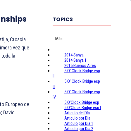
nships
TOPICS
Más
tija, Croacia
rimera vez que
2014 Sanya
 toda la
2014 Sanya 1
2015 Buenos Aires
5 O' Clock Bridge esp
II
5 O' Clock Bridge esp
III
5 O' Clock Bridge esp
IV
5 O'Clock Bridge esp
ato Europeo de
5 O'Clock Bridge esp I
; David
Articulo del Día
Articulo por Dia
Articulo por Dia 1
Articulo por Dia 2