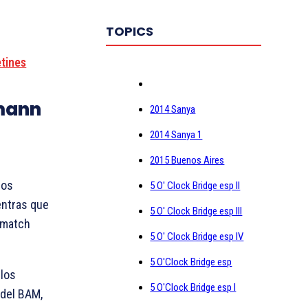
TOPICS
etines
mann
2014 Sanya
2014 Sanya 1
2015 Buenos Aires
los
5 O' Clock Bridge esp II
entras que
5 O' Clock Bridge esp III
 match
5 O' Clock Bridge esp IV
5 O'Clock Bridge esp
 los
5 O'Clock Bridge esp I
l del BAM,