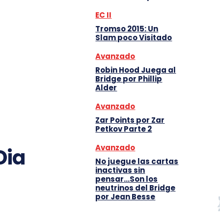
EC II
Tromso 2015: Un
Slam poco Visitado
Avanzado
Robin Hood Juega al
Bridge por Phillip
Alder
Avanzado
Zar Points por Zar
Petkov Parte 2
Avanzado
Dia
No juegue las cartas
inactivas sin
pensar…Son los
neutrinos del Bridge
por Jean Besse