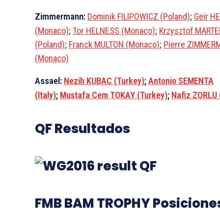
Zimmermann:
Dominik FILIPOWICZ (Poland)
;
Geir H
(Monaco)
;
Tor HELNESS (Monaco)
;
Krzysztof MART
(Poland)
;
Franck MULTON (Monaco)
;
Pierre ZIMME
(Monaco)
Assael:
Nezih KUBAC (Turkey)
;
Antonio SEMENTA
(Italy)
;
Mustafa Cem TOKAY (Turkey)
;
Nafiz ZORLU 
QF Resultados
FMB BAM TROPHY Posicione