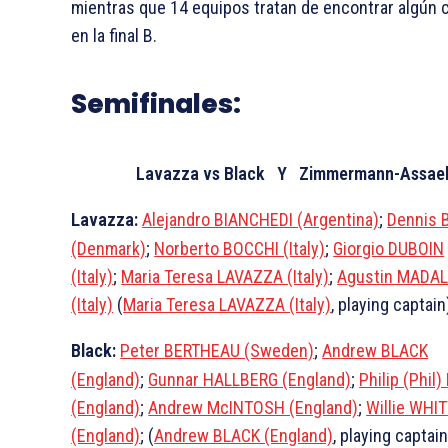
mientras que 14 equipos tratan de encontrar algún 
en la final B.
Semifinales:
Lavazza vs Black Y Zimmermann-Assa
Lavazza:
Alejandro BIANCHEDI (Argentina)
;
Dennis 
(Denmark)
;
Norberto BOCCHI (Italy)
;
Giorgio DUBOIN
(Italy)
;
Maria Teresa LAVAZZA (Italy)
;
Agustin MADA
(Italy)
(
Maria Teresa LAVAZZA (Italy)
, playing captain
Black:
Peter BERTHEAU (Sweden)
;
Andrew BLACK
(England)
;
Gunnar HALLBERG (England)
;
Philip (Phil)
(England)
;
Andrew McINTOSH (England)
;
Willie WHI
(England)
; (
Andrew BLACK (England)
, playing captain