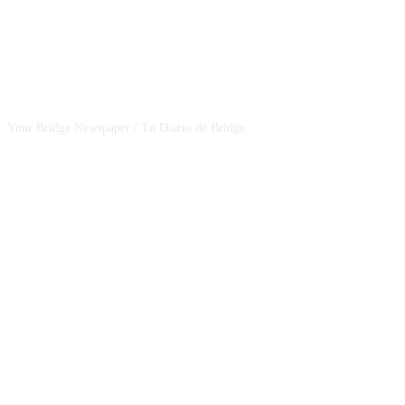
CSBNEWS
Your Bridge Newspaper / Tu Diario de Bridge
SEGUINOS EN NUESTRAS REDES