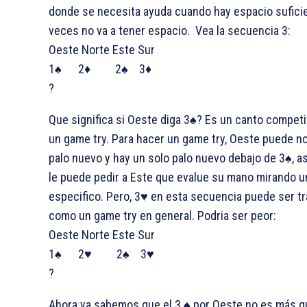
donde se necesita ayuda cuando hay espacio suficie
veces no va a tener espacio. Vea la secuencia 3:
Oeste Norte Este Sur
1♠ 2♦ 2♠ 3♦
?
Que significa si Oeste diga 3♠? Es un canto competi
un game try. Para hacer un game try, Oeste puede n
palo nuevo y hay un solo palo nuevo debajo de 3♠, a
le puede pedir a Este que evalue su mano mirando u
especifico. Pero, 3♥ en esta secuencia puede ser t
como un game try en general. Podria ser peor:
Oeste Norte Este Sur
1♠ 2♥ 2♠ 3♥
?
Ahora ya sabemos que el 3 ♠ por Oeste no es más q