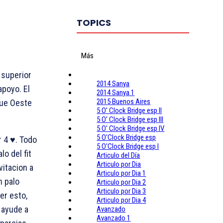
TOPICS
Más
 superior
2014 Sanya
apoyo. El
2014 Sanya 1
2015 Buenos Aires
que Oeste
5 O' Clock Bridge esp II
5 O' Clock Bridge esp III
5 O' Clock Bridge esp IV
5 O'Clock Bridge esp
r 4 ♥. Todo
5 O'Clock Bridge esp I
lo del fit
Articulo del Día
Articulo por Dia
vitacion a
Articulo por Dia 1
n palo
Articulo por Dia 2
Articulo por Dia 3
er esto,
Articulo por Dia 4
o ayude a
Avanzado
Avanzado 1