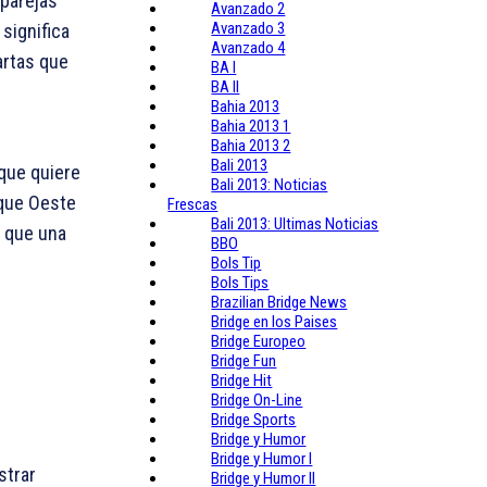
parejas
Avanzado 2
Avanzado 3
significa
Avanzado 4
artas que
BA I
BA II
Bahia 2013
Bahia 2013 1
Bahia 2013 2
Bali 2013
que quiere
Bali 2013: Noticias
 que Oeste
Frescas
Bali 2013: Ultimas Noticias
s que una
BBO
Bols Tip
Bols Tips
Brazilian Bridge News
Bridge en los Paises
Bridge Europeo
Bridge Fun
Bridge Hit
Bridge On-Line
Bridge Sports
Bridge y Humor
Bridge y Humor I
strar
Bridge y Humor II