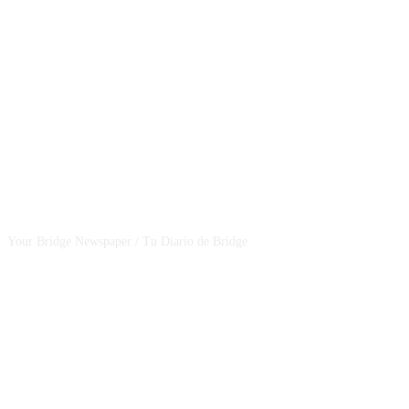
CSBNEWS
Your Bridge Newspaper / Tu Diario de Bridge
SEGUINOS EN NUESTRAS REDES