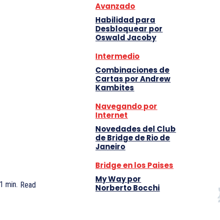
Avanzado
Habilidad para
Desbloquear por
Oswald Jacoby
Intermedio
Combinaciones de
Cartas por Andrew
Kambites
Navegando por
Internet
Novedades del Club
de Bridge de Rio de
Janeiro
Bridge en los Paises
My Way por
1
min.
Read
Norberto Bocchi