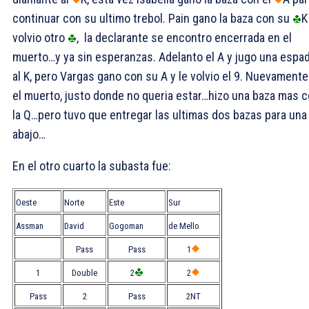
continuar con su ultimo trebol. Pain gano la baza con su
K
volvio otro
, la declarante se encontro encerrada en el
muerto…y ya sin esperanzas. Adelanto el
A y jugo una espa
al
K, pero Vargas gano con su
A y le volvio el
9. Nuevamente
el muerto, justo donde no queria estar…hizo una baza mas 
la
Q…pero tuvo que entregar las ultimas dos bazas para una
abajo…
En el otro cuarto la subasta fue:
Oeste
Norte
Este
Sur
Assman
David
Gogoman
de Mello
Pass
Pass
1
1
Double
2
2
Pass
2
Pass
2NT