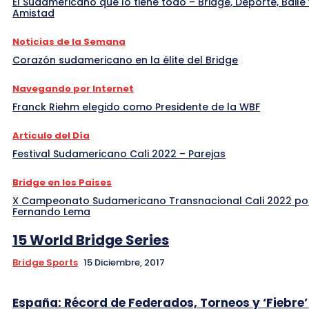
El Sudamericano que lo tiene todo – Bridge, Deporte, Baile 
Amistad
Noticias de la Semana
Corazón sudamericano en la élite del Bridge
Navegando por Internet
Franck Riehm elegido como Presidente de la WBF
Articulo del Día
Festival Sudamericano Cali 2022 – Parejas
Bridge en los Paises
X Campeonato Sudamericano Transnacional Cali 2022 po
Fernando Lema
15 World Bridge Series
Bridge Sports
15 Diciembre, 2017
España: Récord de Federados, Torneos y ‘Fiebre’