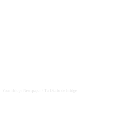
CSBNEWS
Your Bridge Newspaper / Tu Diario de Bridge
SEGUINOS EN NUESTRAS REDES