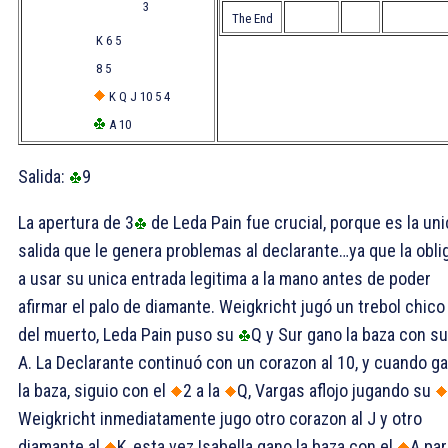
3
The End
K 6 5
8 5
K Q J 10 5 4
A 10
Salida:
9
La apertura de 3
de Leda Pain fue crucial, porque es la uni
salida que le genera problemas al declarante…ya que la obli
a usar su unica entrada legitima a la mano antes de poder
afirmar el palo de diamante. Weigkricht jugó un trebol chico
del muerto, Leda Pain puso su
Q y Sur gano la baza con s
A. La Declarante continuó con un corazon al
10, y cuando g
la baza, siguio con el
2 a la
Q, Vargas aflojo jugando su
Weigkricht inmediatamente jugo otro corazon al
J y otro
diamante al
K, esta vez Isabella gano la baza con el
A par