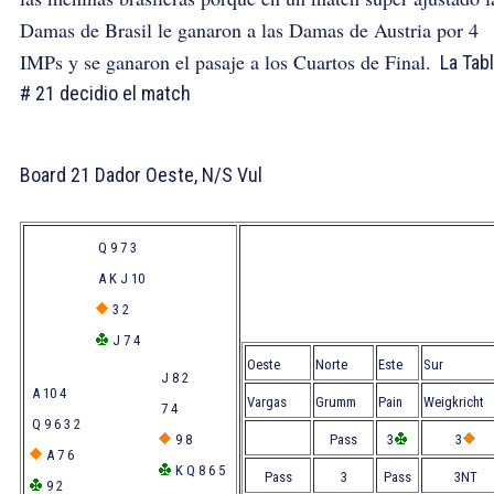
Damas de Brasil le ganaron a las Damas de Austria por 4
IMPs y se ganaron el pasaje a los Cuartos de Final.
La Tabli
# 21 decidio el match
Board 21 Dador Oeste, N/S Vul
Q 9 7 3
A K J 10
3 2
J 7 4
Oeste
Norte
Este
Sur
J 8 2
A 10 4
Vargas
Grumm
Pain
Weigkricht
7 4
Q 9 6 3 2
9 8
Pass
3
3
A 7 6
K Q 8 6 5
Pass
3
Pass
3NT
9 2