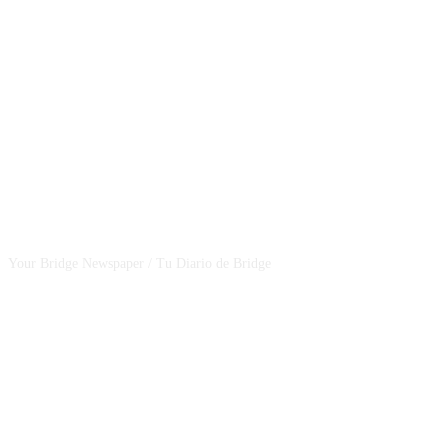
CSBNEWS
Your Bridge Newspaper / Tu Diario de Bridge
SEGUINOS EN NUESTRAS REDES