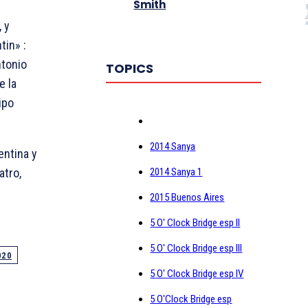
Smith
 y
tin» :
ntonio
TOPICS
e la
ipo
2014 Sanya
entina y
atro,
2014 Sanya 1
2015 Buenos Aires
5 O' Clock Bridge esp II
5 O' Clock Bridge esp III
020
5 O' Clock Bridge esp IV
5 O'Clock Bridge esp