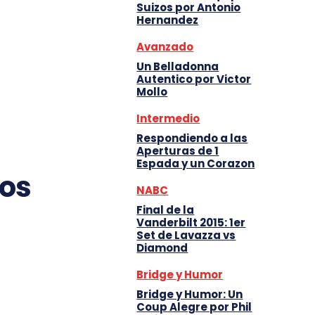
Suizos por Antonio
Hernandez
Avanzado
Un Belladonna
Autentico por Victor
Mollo
Intermedio
Respondiendo a las
Aperturas de 1
Espada y un Corazon
dos
NABC
Final de la
Vanderbilt 2015: 1er
Set de Lavazza vs
Diamond
Bridge y Humor
Bridge y Humor: Un
Coup Alegre por Phil