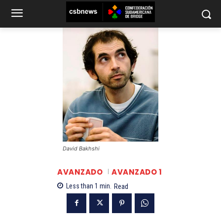
David Bakhshi
AVANZADO
AVANZADO 1
Less than 1
min.
Read