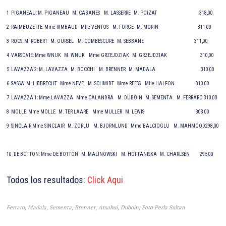
1 PIGANEAU: M. PIGANEAU M. CABANES M. LASSERRE M. POIZAT 318,00
2 RAIMBUZETTE: Mme RIMBAUD Mlle VENTOS M. FORGE M. MORIN 311,00
3 ROCS: M. ROBERT M. OURSEL M. COMBESCURE M. SEBBANE 311,00
4 VARSOVIE: Mme WNUK M. WNUK Mme GRZEJDZIAK M. GRZEJDZIAK 310,00
5 LAVAZZA 2: M. LAVAZZA M. BOCCHI M. BRENNER M. MADALA 310,00
6 SASSA: M. LIBBRECHT Mme NEVE M. SCHMIDT Mme REESS Mlle HALFON 310,00
7 LAVAZZA 1: Mme LAVAZZA Mme CALANDRA M. DUBOIN M. SEMENTA M. FERRARO 310,00
8 MOLLE: Mme MOLLE M. TER LAARE Mme MULLER M. LEWIS 303,00
9 SINCLAIR:Mme SINCLAIR M. ZORLU M. BJORNLUND Mme BALCIOGLU M. MAHMOOD298,00
10 DE BOTTON: Mme DE BOTTON M. MALINOWSKI M. HOFTANISKA M. CHARLSEN 295,00
Todos los resultados:
Click Aqui
Ferraro, Madala, Sementa, Brenner, Amahui, Duboin, Foto Perla Sultan