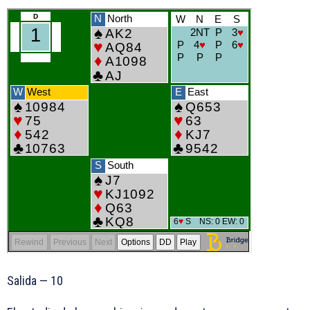
Salida —
10