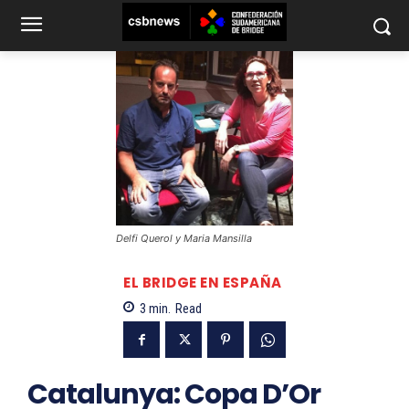
Delfi Querol y Maria Mansilla
EL BRIDGE EN ESPAÑA
3
min.
Read
Catalunya: Copa D’Or