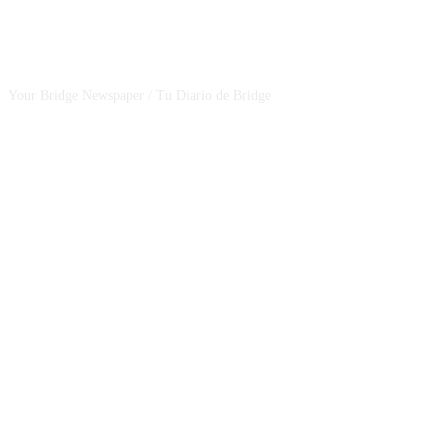
CSBNEWS
Your Bridge Newspaper / Tu Diario de Bridge
SEGUINOS EN NUESTRAS REDES