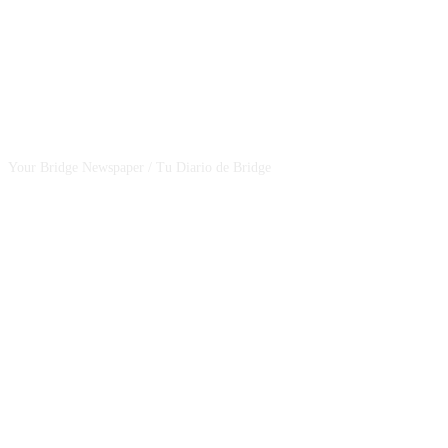
CSBNEWS
Your Bridge Newspaper / Tu Diario de Bridge
SEGUINOS EN NUESTRAS REDES