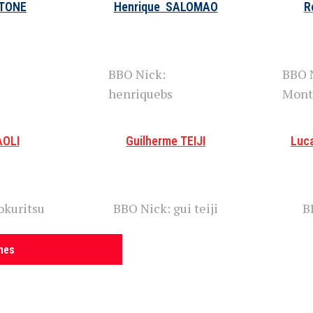
UTONE
Henrique SALOMAO
R
BBO Nick:
BBO 
henriquebs
Mont
AOLI
Guilherme TEIJI
Luc
okuritsu
BBO Nick: gui teiji
B
nes