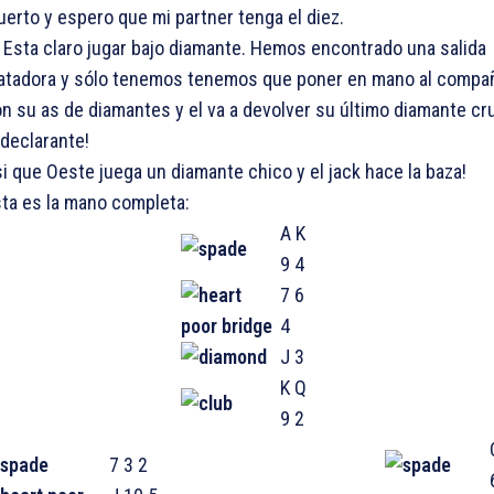
erto y espero que mi partner tenga el diez.
 Esta claro jugar bajo diamante. Hemos encontrado una salida
tadora y sólo tenemos tenemos que poner en mano al compa
n su as de diamantes y el va a devolver su último diamante c
 declarante!
i que Oeste juega un diamante chico y el jack hace la baza!
ta es la mano completa:
A K
9 4
7 6
4
J 3
K Q
9 2
7 3 2