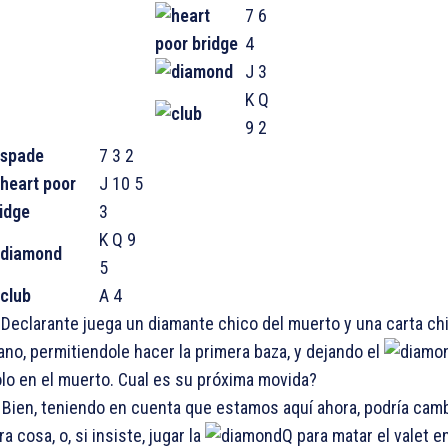
7 6
4
J 3
K Q
9 2
7 3 2
J 10 5
3
K Q 9
5
A 4
 Declarante juega un diamante chico del muerto y una carta chi
no, permitiendole hacer la primera baza, y dejando el
lo en el muerto. Cual es su próxima movida?
 Bien, teniendo en cuenta que estamos aquí ahora, podría camb
ra cosa, o, si insiste, jugar la
Q para matar el valet en