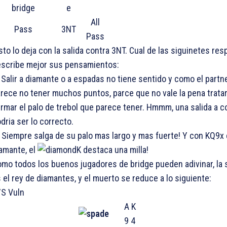
All
Pass
3NT
Pass
to lo deja con la salida contra 3NT. Cual de las siguinetes re
scribe mejor sus pensamientos:
 Salir a diamante o a espadas no tiene sentido y como el partn
rece no tener muchos puntos, parce que no vale la pena trata
irmar el palo de trebol que parece tener. Hmmm, una salida a 
dria ser lo correcto.
 Siempre salga de su palo mas largo y mas fuerte! Y con KQ9x
amante, el
K destaca una milla!
mo todos los buenos jugadores de bridge pueden adivinar, la 
 el rey de diamantes, y el muerto se reduce a lo siguiente:
S Vuln
A K
9 4