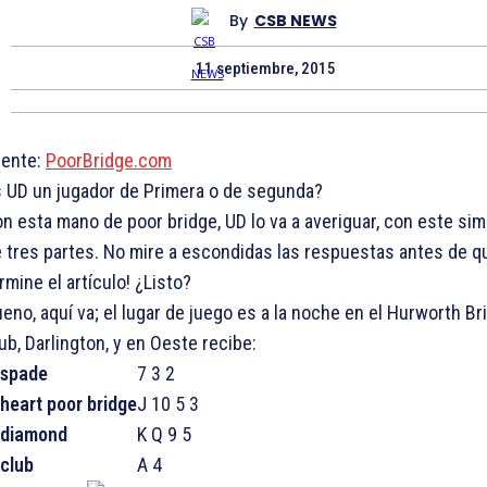
By
CSB NEWS
11 septiembre, 2015
uente:
PoorBridge.com
 UD un jugador de Primera o de segunda?
n esta mano de poor bridge, UD lo va a averiguar, con este sim
 tres partes. No mire a escondidas las respuestas antes de q
rmine el artículo! ¿Listo?
eno, aquí va; el lugar de juego es a la noche en el Hurworth Br
ub, Darlington, y en Oeste recibe:
7 3 2
J 10 5 3
K Q 9 5
A 4