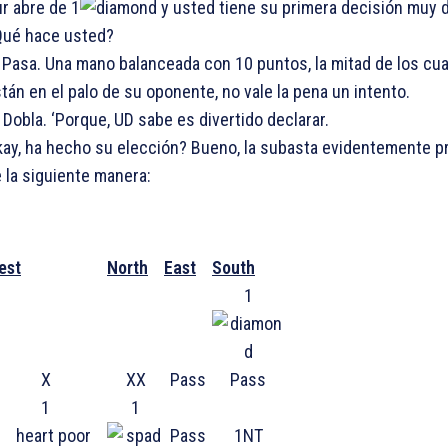
r abre de 1
y usted tiene su primera decisión muy di
Qué hace usted?
 Pasa. Una mano balanceada con 10 puntos, la mitad de los cu
tán en el palo de su oponente, no vale la pena un intento.
 Dobla. ‘Porque, UD sabe es divertido declarar.
ay, ha hecho su elección? Bueno, la subasta evidentemente 
 la siguiente manera:
est
North
East
South
1
X
XX
Pass
Pass
1
1
Pass
1NT