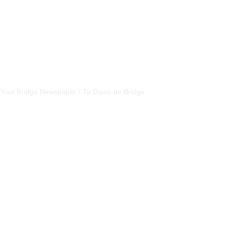
CSBNEWS
Your Bridge Newspaper / Tu Diario de Bridge
SEGUINOS EN NUESTRAS REDES