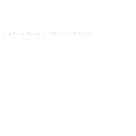
CSBNEWS
Your Bridge Newspaper / Tu Diario de Bridge
SEGUINOS EN NUESTRAS REDES