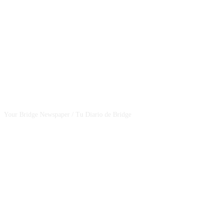
CSBNEWS
Your Bridge Newspaper / Tu Diario de Bridge
SEGUINOS EN NUESTRAS REDES