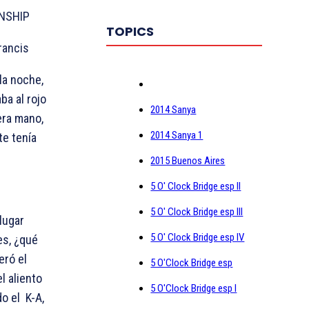
NSHIP
TOPICS
rancis
 la noche,
ba al rojo
2014 Sanya
era mano,
2014 Sanya 1
e tenía
2015 Buenos Aires
5 O' Clock Bridge esp II
5 O' Clock Bridge esp III
lugar
5 O' Clock Bridge esp IV
es, ¿qué
eró el
5 O'Clock Bridge esp
l aliento
5 O'Clock Bridge esp I
do el
K-A,