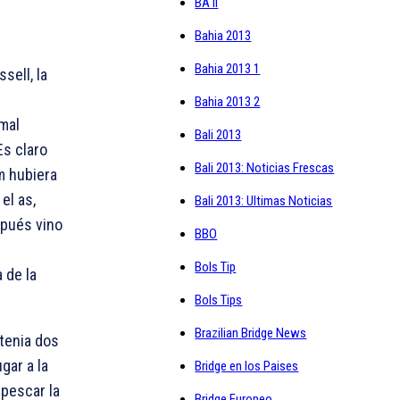
BA II
Bahia 2013
Bahia 2013 1
sell, la
Bahia 2013 2
mal
Bali 2013
Es claro
Bali 2013: Noticias Frescas
m hubiera
el as,
Bali 2013: Ultimas Noticias
spués vino
BBO
Bols Tip
 de la
Bols Tips
Brazilian Bridge News
tenia dos
gar a la
Bridge en los Paises
pescar la
Bridge Europeo