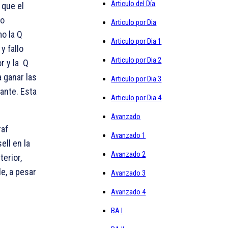
Articulo del Día
 que el
co
Articulo por Dia
mo la
Q
Articulo por Dia 1
 y fallo
Articulo por Dia 2
r y la
Q
a ganar las
Articulo por Dia 3
ante. Esta
Articulo por Dia 4
Avanzado
raf
Avanzado 1
ell en la
Avanzado 2
terior,
e, a pesar
Avanzado 3
Avanzado 4
BA I