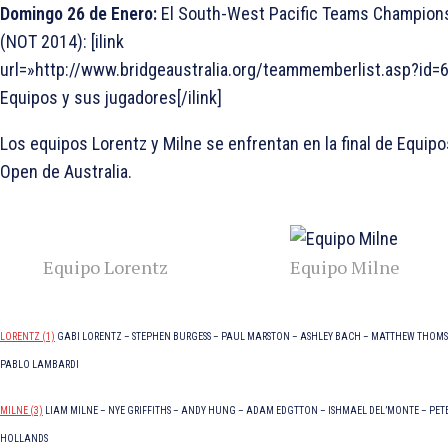
Domingo 26 de Enero:
El South-West Pacific Teams Champion
(NOT 2014): [ilink
url=»http://www.bridgeaustralia.org/teammemberlist.asp?id=6
Equipos y sus jugadores[/ilink]
Los equipos Lorentz y Milne se enfrentan en la final de Equipo
Open de Australia.
Equipo Lorentz
Equipo Milne
LORENTZ (1)
GABI LORENTZ – STEPHEN BURGESS – PAUL MARSTON – ASHLEY BACH – MATTHEW THOM
PABLO LAMBARDI
MILNE (3)
LIAM MILNE – NYE GRIFFITHS – ANDY HUNG – ADAM EDGTTON – ISHMAEL DEL’MONTE – PET
HOLLANDS