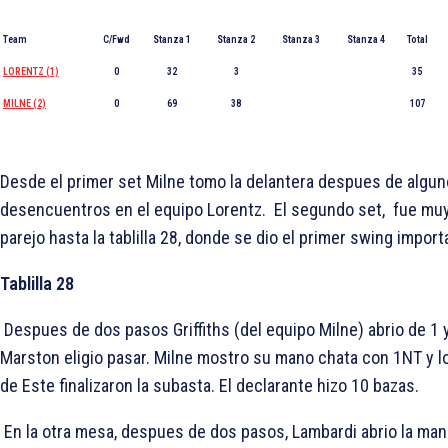
Team
C/Fwd
Stanza 1
Stanza 2
Stanza 3
Stanza 4
Total
LORENTZ (1)
0
32
3
35
MILNE (2)
0
69
38
107
Desde el primer set Milne tomo la delantera despues de algu
desencuentros en el equipo Lorentz. El segundo set, fue mu
parejo hasta la tablilla 28, donde se dio el primer swing import
Tablilla 28
Despues de dos pasos Griffiths (del equipo Milne) abrio de 1
Marston eligio pasar. Milne mostro su mano chata con 1NT y l
de Este finalizaron la subasta. El declarante hizo 10 bazas.
En la otra mesa, despues de dos pasos, Lambardi abrio la ma