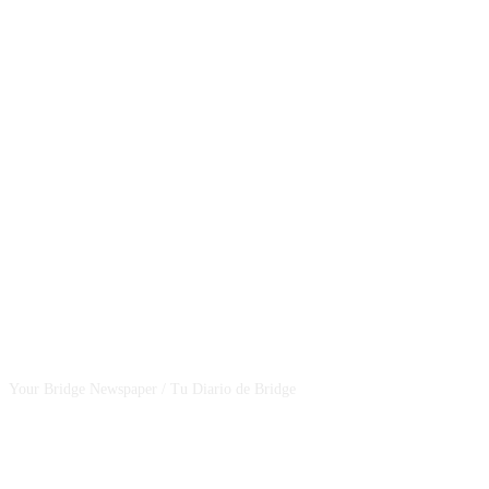
CSBNEWS
Your Bridge Newspaper / Tu Diario de Bridge
SEGUINOS EN NUESTRAS REDES