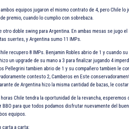
 4 ambos equipos jugaron el mismo contrato de 4
, pero Chile lo
 de premio, cuando lo cumplio con sobrebaza.
fue otro doble swing para Argentina. En ambas mesas se jugo e
tas suertes, y Argentina sumo 11 IMPs.
hile recupero 8 IMPs.
Benjamin Robles abrio de 1
y cuando su
hizo un upgrade de su mano a 3
para finalizar jugando 4
imperdi
os Pellegrini tambien abrio de 1
y su compañero tambien le con
vadoramente contesto 2
, Camberos en Este conservadoramente
arante de Argentina hizo la misma cantidad de bazas, le costa
horas Chile tendra la oportunidad de la revancha, esperemos
or BBO para que todos podamos disfrutar nuevamente del buen
bos equipos.
 carta a carta: