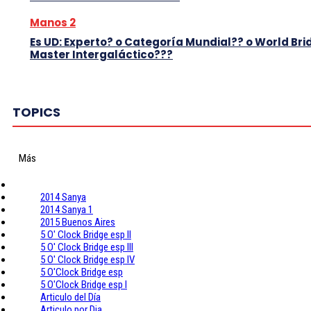
Manos 2
Es UD: Experto? o Categoría Mundial?? o World Bri
Master Intergaláctico???
TOPICS
Más
2014 Sanya
2014 Sanya 1
2015 Buenos Aires
5 O' Clock Bridge esp II
5 O' Clock Bridge esp III
5 O' Clock Bridge esp IV
5 O'Clock Bridge esp
5 O'Clock Bridge esp I
Articulo del Día
Articulo por Dia