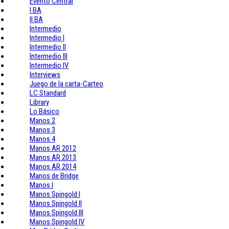
Evento Central
I BA
II BA
Intermedio
Intermedio I
Intermedio II
Intermedio III
Intermedio IV
Interviews
Juego de la carta-Carteo
LC Standard
Library
Lo Básico
Manos 2
Manos 3
Manos 4
Manos AR 2012
Manos AR 2013
Manos AR 2014
Manos de Bridge
Manos I
Manos Spingold I
Manos Spingold II
Manos Spingold III
Manos Spingold IV