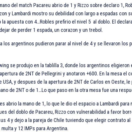
mano del match Pacareu abrio de 1
y Rizzo sobre declaro 1
, Ro
zon y Lambardi mostro su debilidad con largo a espadas con s
o la apuesta con 4
…Robles prefirio el nivel 5 al doblo. El decla
dejar de perder 1 espada, un corazon y un trebol.
a los argentinos pudieron parar al nivel de 4
y se llevaron los 
ing se produjo en la tablilla 3, donde los argentinos eligieron 
apertura de 2NT de Pellegrini y anotaron +600. En la mesa el 
 USA, y despues de la apertura de 2NT de Carlos en Oeste, le 
mano de 2NT o de 1
…Lo que paso en la otra mesa fue una resp
s abrio la mano de 1
, lo que le dio el espacio a Lambardi para
s del doblo de Pacareu, Rizzo con vulnerabilidad a favor borro 
sus 4
y dejo a la pareja de Chile tuviendo que elegir contrato al
multa y 12 IMPs para Argentina.