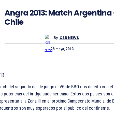
Angra 2013: Match Argentina
Chile
By
CSB NEWS
28 mayo, 2013
013
atch del segundo dia de juego el VG de BBO nos deleito con el
las potencias del bridge sudamericano. Estos dos paises son d
epresentar a la Zona III en el proximo Campeonato Mundial de B
cuentros son muy esperados por el publico del continente.