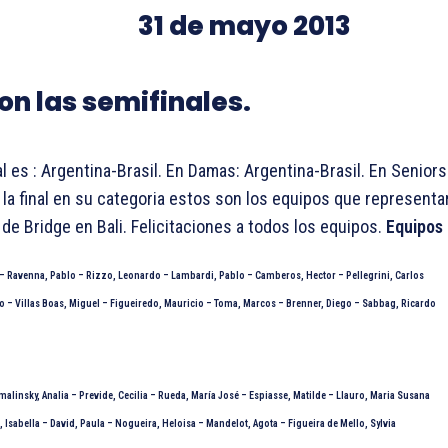
31 de mayo 2013
on las semifinales.
al es : Argentina-Brasil. En Damas: Argentina-Brasil. En Seniors
la final en su categoria estos son los equipos que representara
de Bridge en Bali. Felicitaciones a todos los equipos.
Equipos 
– Ravenna, Pablo – Rizzo, Leonardo – Lambardi, Pablo – Camberos, Hector – Pellegrini, Carlos
 – Villas Boas, Miguel – Figueiredo, Mauricio – Toma, Marcos – Brenner, Diego – Sabbag, Ricardo
alinsky, Analia – Previde, Cecilia – Rueda, María José – Espiasse, Matilde – Llauro, Maria Susana
 Isabella – David, Paula – Nogueira, Heloisa – Mandelot, Agota – Figueira de Mello, Sylvia