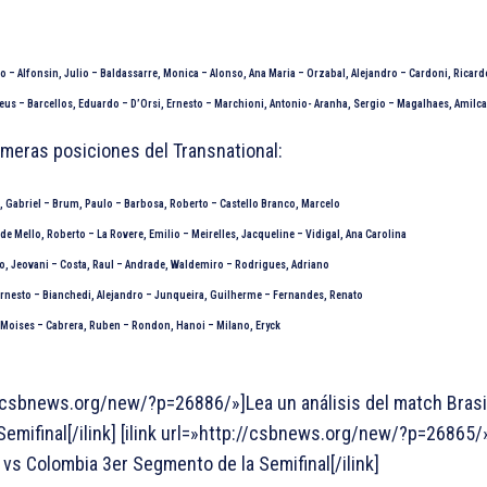
 – Alfonsin, Julio – Baldassarre, Monica – Alonso, Ana Maria – Orzabal, Alejandro – Cardoni, Ricard
 Deus – Barcellos, Eduardo – D’Orsi, Ernesto – Marchioni, Antonio- Aranha, Sergio – Magalhaes, Amilca
imeras posiciones del Transnational:
 Gabriel – Brum, Paulo – Barbosa, Roberto – Castello Branco, Marcelo
de Mello, Roberto – La Rovere, Emilio – Meirelles, Jacqueline – Vidigal, Ana Carolina
o, Jeovani – Costa, Raul – Andrade, Waldemiro – Rodrigues, Adriano
Èrnesto – Bianchedi, Alejandro – Junqueira, Guilherme – Fernandes, Renato
 Moises – Cabrera, Ruben – Rondon, Hanoi – Milano, Eryck
://csbnews.org/new/?p=26886/»]Lea un análisis del match Brasil
emifinal[/ilink] [ilink url=»http://csbnews.org/new/?p=26865/»
vs Colombia 3er Segmento de la Semifinal[/ilink]