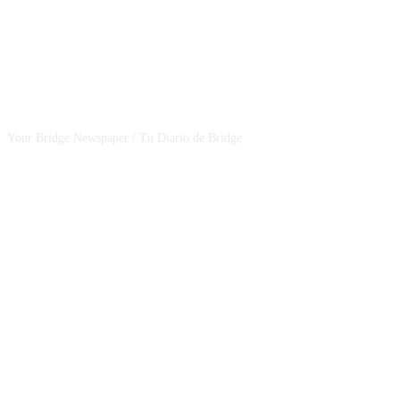
CSBNEWS
Your Bridge Newspaper / Tu Diario de Bridge
SEGUINOS EN NUESTRAS REDES