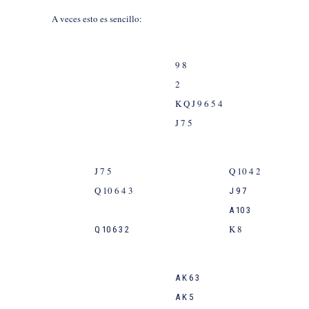
A veces esto es sencillo:
9 8
2
K Q J 9 6 5 4
J 7 5
J 7 5
Q 10 4 2
Q 10 6 4 3
J 9 7
A 10 3
K 8
Q
10 6 3 2
A K 6 3
A K 5