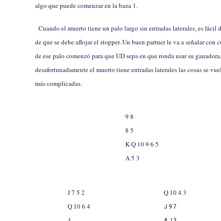
algo que puede comenzar en la baza 1.
Cuando el muerto tiene un palo largo sin entradas laterales, es fácil 
de que se debe aflojar el stopper. Un buen partner le va a señalar con c
de ese palo comenzó para que UD sepa en que ronda usar su ganador
desafortunadamente el muerto tiene entradas laterales las cosas se v
más complicadas.
9 8
8 5
K Q 10 9 6 5
A 5 3
J 7 5 2
Q 10 4 3
Q 10 6 4
J 9 7
4
A J 3