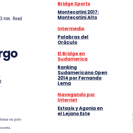
Bridge Sports
Montecatini 2017:
Montecatini Alto
3
min.
Read
Intermedio
Palabras del
Oráculo
argo
El Bridge en
Sudamerica
Ranking
Sudamericano Open
2014 por Fernando
2
Lema
Navegando por
Internet
Extasis y Agonia en
el Lejano Este
firmar un palo
 ocurra.