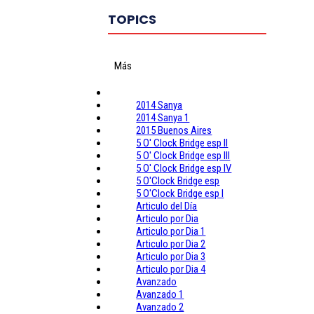
TOPICS
Más
2014 Sanya
2014 Sanya 1
2015 Buenos Aires
5 O' Clock Bridge esp II
5 O' Clock Bridge esp III
5 O' Clock Bridge esp IV
5 O'Clock Bridge esp
5 O'Clock Bridge esp I
Articulo del Día
Articulo por Dia
Articulo por Dia 1
Articulo por Dia 2
Articulo por Dia 3
Articulo por Dia 4
Avanzado
Avanzado 1
Avanzado 2