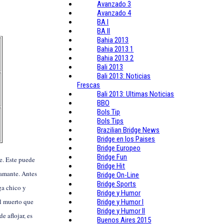
Avanzado 3
Avanzado 4
BA I
BA II
Bahia 2013
Bahia 2013 1
Bahia 2013 2
Bali 2013
Bali 2013: Noticias
Frescas
Bali 2013: Ultimas Noticias
BBO
Bols Tip
Bols Tips
Brazilian Bridge News
Bridge en los Paises
Bridge Europeo
Bridge Fun
e. Este puede
Bridge Hit
iamante. Antes
Bridge On-Line
Bridge Sports
ga chico y
Bridge y Humor
al muerto que
Bridge y Humor I
Bridge y Humor II
e aflojar, es
Buenos Aires 2015