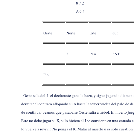
8 7 2
A 9 4
Oeste
Norte
Este
Sur
3
Pass
3NT
Fin
Oeste sale del
4, el declarante gana la baza, y sigue jugando diamant
derrotar el contrato aflojando su
A hasta la tercer vuelta del palo de d
de continuar veamos que pasaba se Oeste salía a trébol. El muerto jue
Este no debe jugar su
K, si lo hiciera el
J se convierte en una entrada 
lo vuelve a revivir. No ponga el
K. Matar al muerto o es solo cuestión d