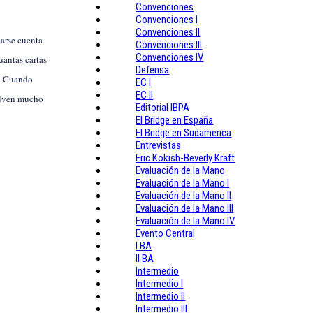
Convenciones
Convenciones I
Convenciones II
darse cuenta
Convenciones III
Convenciones IV
uantas cartas
Defensa
a. Cuando
EC I
EC II
uelven mucho
Editorial IBPA
El Bridge en España
El Bridge en Sudamerica
Entrevistas
Eric Kokish-Beverly Kraft
Evaluación de la Mano
Evaluación de la Mano I
Evaluación de la Mano II
Evaluación de la Mano III
Evaluación de la Mano IV
Evento Central
I BA
II BA
Intermedio
Intermedio I
Intermedio II
Intermedio III