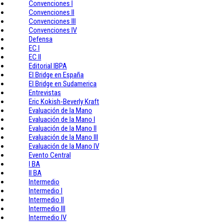
Convenciones I
Convenciones II
Convenciones III
Convenciones IV
Defensa
EC I
EC II
Editorial IBPA
El Bridge en España
El Bridge en Sudamerica
Entrevistas
Eric Kokish-Beverly Kraft
Evaluación de la Mano
Evaluación de la Mano I
Evaluación de la Mano II
Evaluación de la Mano III
Evaluación de la Mano IV
Evento Central
I BA
II BA
Intermedio
Intermedio I
Intermedio II
Intermedio III
Intermedio IV