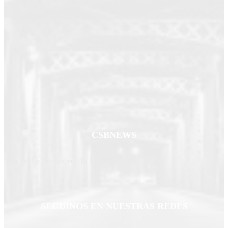
CSBNEWS
Your Bridge Newspaper / Tu Diario de Bridge
SEGUINOS EN NUESTRAS REDES