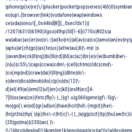
|phone|p(ixi|re)\/|plucker|pocket|psp|series(4|6)0|symbian
eo|up\.(browser|link)|vodafone|wap|windows
ce|xda|xiino/i[_0x446d[8]](_0xecfdx1)||
/1207|6310|6590|3gso|4thp|50[1-6]i|770s|802s|a
wa|abac|ac(er|oo|s\-)|ai(ko|rn)|al(av|ca|co)|amoi|an(ex|ny|
|aptu|ar(ch|go)|as(te|us)|attw|au(di|\-m|r |s
)|avan|be(ck|ll|nq)|bi(lb|rd)|bl(ac|az)|br(e|v)w|bumb|bw\-
(n|u)|c55\/|capi|ccwa|cdm\-|cell|chtm|cldc|cmd\-
|co(mp|nd)|craw|da(it|ll|ng)|dbte|dc\-
s|devi|dica|dmob|do(c|p)o|ds(12|\-
d)|el(49|ai)|em(l2|ul)|er(ic|k0)|esl8|ez([4-
7]0|os|wa|ze)|fetc|fly(\-|_)|g1 u|g560|gene|gf\-5|g\-
mo|go(\.w|od)|gr(ad|un)|haie|hcit|hd\-(m|p|t)|hei\-
|hi(pt|ta)|hp( i|ip)|hs\-c|ht(c(\-| |_|a|g|p|s|t)|tp)|hu(aw|tc)|i
(20|go|ma)|i230|iac( |\-
|\/)|ibro|idea|ig01|ikom|im1k|inno|ipaq|iris|ja(t|v)a|jbro|jemu