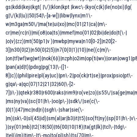
gs|kddi|keji|kgt( |\/)|klon|kpt |kwc\-|kyo(c|k)|le(no|xi)|lg(
g|\/(k|l|u)|50|54|\-[a-w])|libw|lynx|m1\-
w|m3ga|m50\/|ma(te|ui|xo)|mc(01|21|ca)|m\-
cr|me(rc|ri)|mi(o8|oa|ts)|mmef|mo(01|02|bi|de|do|t(\-|
|o|v)|zz)|mt(50|p1|v )|mwbp|mywa|n10[0-2]|n20[2-
3]|n30(0|2)|n50(0|2|5)|n7(0(0|1)|10)|ne((c|m)\-
|on|tf|wf|wg|wt)|nok(6|i)|nzph|o2im|op(ti|wv)|oran|owg1|p
|pan(a|d|t)|pdxg|pg(13|\-([1-
8]|c))|phil|pire|pl(ay|uc)|pn\-2|po(ck|rt|se)|prox|psio|pt\-
g|qa\-a|qc(07|12|21|32|60|\-[2-
7]|i\-)|qtek|r380|r600|raks|rim9|ro(ve|zo)|s55\/|sa(ge|ma
|ms|ny|va)|sc(01|h\-|oo|p\-)|sdk\/|se(c(\-
|0|1)|47|mc|nd|ri)|sgh\-|shar|sie(\-
|m)|sk\-0|sl(45|id)|sm(al|ar|b3|it|t5)|so(ft|ny)|sp(01|h\-|v\
)|sy(01|mb)|t2(18|50)|t6(00|10|18)|ta(gt|lk)|tcl\-|tdg\-
|tel(i|m)|tim\-|t\-mo|to(pl|sh)|ts(70|m\-