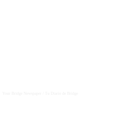
CSBNEWS
Your Bridge Newspaper / Tu Diario de Bridge
SEGUINOS EN NUESTRAS REDES