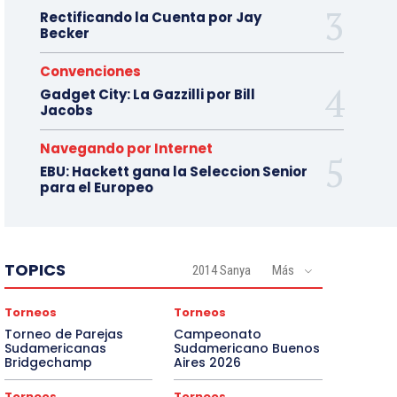
Rectificando la Cuenta por Jay
Becker
Convenciones
Gadget City: La Gazzilli por Bill
Jacobs
Navegando por Internet
EBU: Hackett gana la Seleccion Senior
para el Europeo
TOPICS
2014 Sanya
Más
Torneos
Torneos
Torneo de Parejas
Campeonato
Sudamericanas
Sudamericano Buenos
Bridgechamp
Aires 2026
Torneos
Torneos