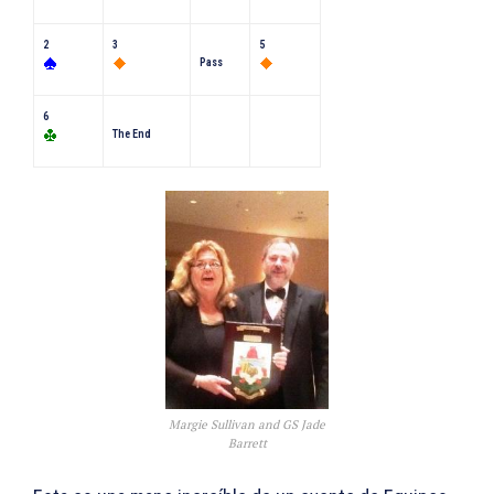
2
3
5
Pass
6
The End
Margie Sullivan and GS Jade
Barrett