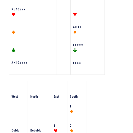
K J 10 x x x
A X X X
x x x x x
A K 10 x x x x
x x x x
West
North
East
South
1
1
2
Doblo
Redoblo