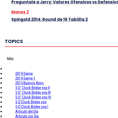
Preguntale a Jerry: Valores Ofensivos vs Defensiv
Manos 2
Spingold 2014: Round de 16 Tablilla 2
TOPICS
Más
2014 Sanya
2014 Sanya 1
2015 Buenos Aires
5 O' Clock Bridge esp II
5 O' Clock Bridge esp III
5 O' Clock Bridge esp IV
5 O'Clock Bridge esp
5 O'Clock Bridge esp I
Articulo del Día
Articulo por Dia