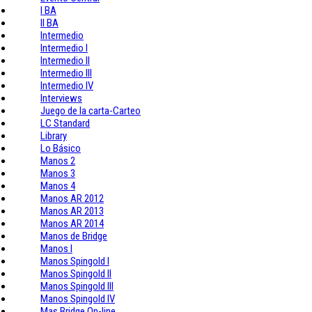
I BA
II BA
Intermedio
Intermedio I
Intermedio II
Intermedio III
Intermedio IV
Interviews
Juego de la carta-Carteo
LC Standard
Library
Lo Básico
Manos 2
Manos 3
Manos 4
Manos AR 2012
Manos AR 2013
Manos AR 2014
Manos de Bridge
Manos I
Manos Spingold I
Manos Spingold II
Manos Spingold III
Manos Spingold IV
Mas Bridge On-line