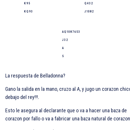
K 9 5
Q 4 3 2
K Q 9 3
J 10 8 2
A Q 10 8 7 6 5 3
J 3 2
A
5
La respuesta de Belladonna?
Gano la salida en la mano, cruzo al
A, y jugo un corazon chic
debajo del rey!!!.
Esto le asegura al declarante que o va a hacer una baza de
corazon por fallo o va a fabricar una baza natural de corazon