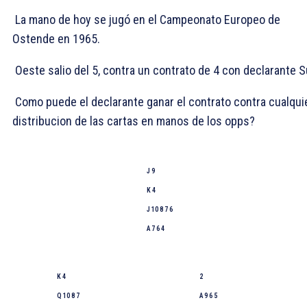
La mano de hoy se jugó en el Campeonato Europeo de
Ostende en 1965.
Oeste salio del
5, contra un contrato de 4
con declarante S
Como puede el declarante ganar el contrato contra cualqui
distribucion de las cartas en manos de los opps?
J 9
K 4
J 10 8 7 6
A 7 6 4
K 4
2
Q 10 8 7
A 9 6 5