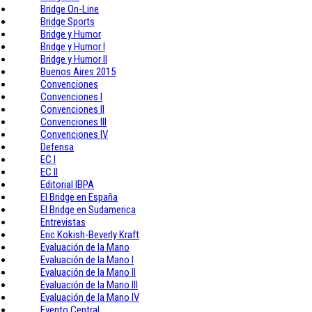
Bridge On-Line
Bridge Sports
Bridge y Humor
Bridge y Humor I
Bridge y Humor II
Buenos Aires 2015
Convenciones
Convenciones I
Convenciones II
Convenciones III
Convenciones IV
Defensa
EC I
EC II
Editorial IBPA
El Bridge en España
El Bridge en Sudamerica
Entrevistas
Eric Kokish-Beverly Kraft
Evaluación de la Mano
Evaluación de la Mano I
Evaluación de la Mano II
Evaluación de la Mano III
Evaluación de la Mano IV
Evento Central