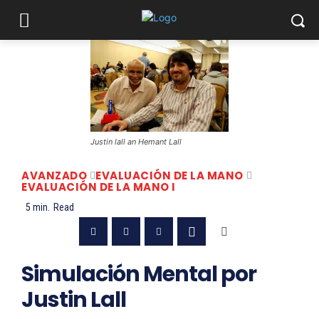
Justin lall an Hemant Lall
AVANZADO
EVALUACIÓN DE LA MANO
EVALUACIÓN DE LA MANO I
5
min.
Read
Simulación Mental por
Justin Lall