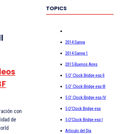
TOPICS
l
2014 Sanya
2014 Sanya 1
2015 Buenos Aires
deos
5 O' Clock Bridge esp II
BF
5 O' Clock Bridge esp III
5 O' Clock Bridge esp IV
5 O'Clock Bridge esp
ración con
lidad de
5 O'Clock Bridge esp I
World
Articulo del Día