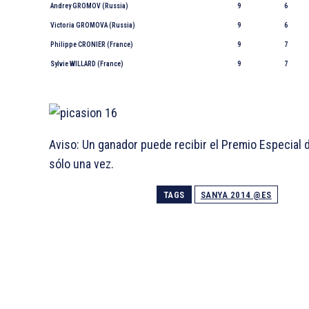
Andrey GROMOV (Russia)
9
6
Victoria GROMOVA (Russia)
9
6
Philippe CRONIER (France)
9
7
Sylvie WILLARD (France)
9
7
Aviso: Un ganador puede recibir el Premio Especial 
sólo una vez.
TAGS
SANYA 2014 @ES