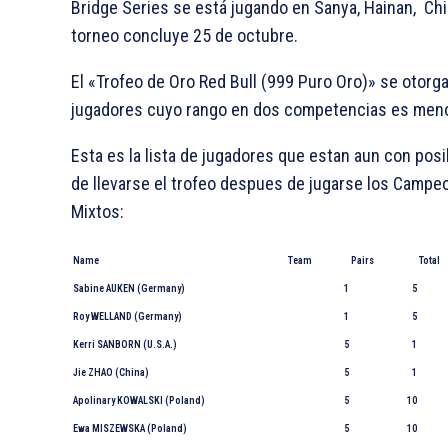
Bridge Series se está jugando en Sanya, Hainan, Chi
torneo concluye 25 de octubre.
El «Trofeo de Oro Red Bull (999 Puro Oro)» se otorga
jugadores cuyo rango en dos competencias es meno
Esta es la lista de jugadores que estan aun con posi
de llevarse el trofeo despues de jugarse los Campe
Mixtos:
Name
Team
Pairs
Total
Sabine AUKEN (Germany)
1
5
Roy WELLAND (Germany)
1
5
Kerri SANBORN (U.S.A.)
5
1
Jie ZHAO (China)
5
1
Apolinary KOWALSKI (Poland)
5
10
Ewa MISZEWSKA (Poland)
5
10