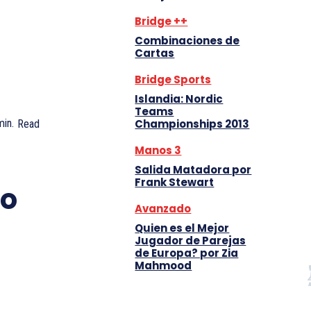
Bridge ++
Combinaciones de
Cartas
Bridge Sports
Islandia: Nordic
Teams
Championships 2013
in.
Read
Manos 3
Salida Matadora por
Frank Stewart
eo
Avanzado
Quien es el Mejor
Jugador de Parejas
de Europa? por Zia
Mahmood