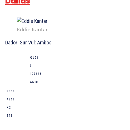
Dallas
Eddie Kantar
Dador: Sur Vul: Ambos
Q J 7 6
3
10 7 6 4 3
A K 10
9 8 5 3
A 8 6 2
K 2
9 4 3