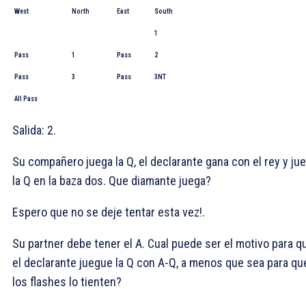
West
North
East
South
1
Pass
1
Pass
2
Pass
3
Pass
3NT
All Pass
Salida:
2.
Su compañero juega la
Q, el declarante gana con el rey y ju
la
Q en la baza dos. Que diamante juega?
Espero que no se deje tentar esta vez!.
Su partner debe tener el
A. Cual puede ser el motivo para q
el declarante juegue la
Q con A-Q, a menos que sea para qu
los flashes lo tienten?