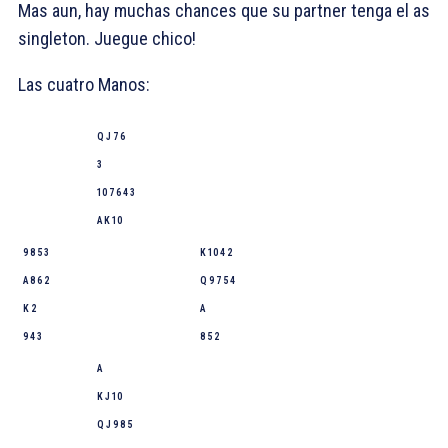
Mas aun, hay muchas chances que su partner tenga el as
singleton. Juegue chico!
Las cuatro Manos:
Q J 7 6
3
10 7 6 4 3
A K 10
9 8 5 3
K 10 4 2
A 8 6 2
Q 9 7 5 4
K 2
A
9 4 3
8 5 2
A
K J 10
Q J 9 8 5