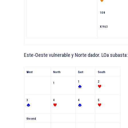
10 8
K 9 6 3
Este-Oeste vulnerable y Norte dador. LOa subasta:
West
North
East
South
1
2
1
3
4
4
5
the end