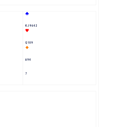
K J 9 6 4 2
Q 10 9
A 9 4
7