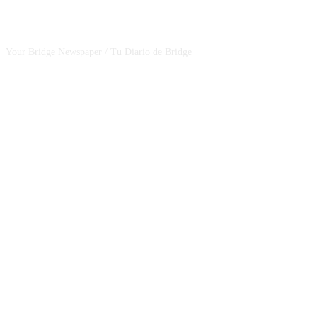
CSBNEWS
Your Bridge Newspaper / Tu Diario de Bridge
SEGUINOS EN NUESTRAS REDES