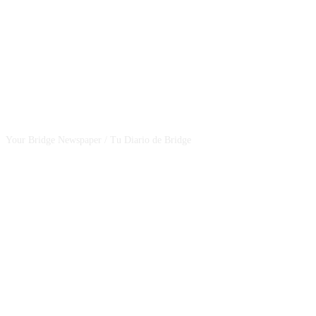
CSBNEWS
Your Bridge Newspaper / Tu Diario de Bridge
SEGUINOS EN NUESTRAS REDES