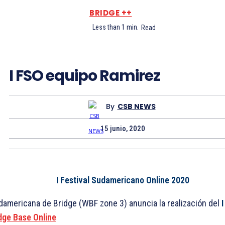
BRIDGE ++
Less than 1
min.
Read
I FSO equipo Ramirez
By
CSB NEWS
15 junio, 2020
I Festival Sudamericano Online 2020
americana de Bridge (WBF zone 3) anuncia la realización del
dge Base Online