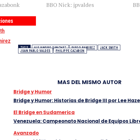
azabonk
BBO Nick: jpvaldes
BB
ciones
th
mirez
TAGS
ALEJANDRO SANCHEZ
DIEGO RAMIREZ
JACK SMITH
JUAN PABLO VALDES
PHILIPPE CAZABON
MAS DEL MISMO AUTOR
Bridge y Humor
Bridge y Humor: Historias de Bridge III por Lee Haz
El Bridge en Sudamerica
Venezuela: Campeonato Nacional de Equipos Libr
Avanzado