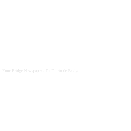
CSBNEWS
Your Bridge Newspaper / Tu Diario de Bridge
SEGUINOS EN NUESTRAS REDES