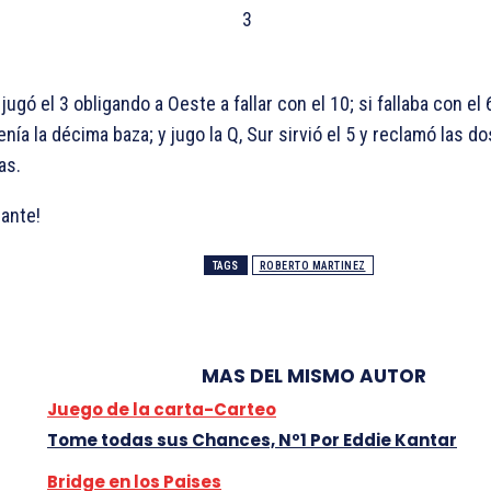
3
 jugó el
3 obligando a Oeste a fallar con el
10; si fallaba con el
enía la décima baza; y jugo la
Q, Sur sirvió el
5 y reclamó las do
as.
lante!
TAGS
ROBERTO MARTINEZ
MAS DEL MISMO AUTOR
Juego de la carta-Carteo
Tome todas sus Chances, Nº1 Por Eddie Kantar
Bridge en los Paises