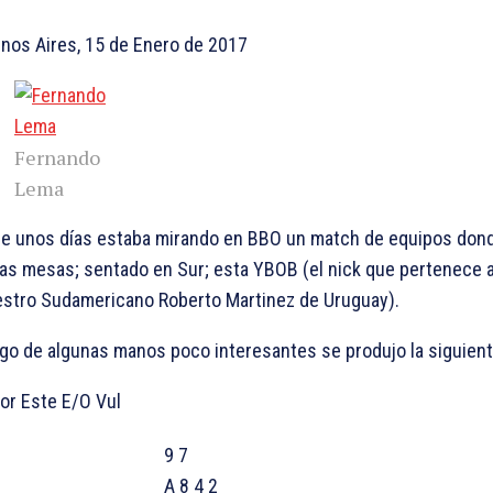
nos Aires, 15 de Enero de 2017
Fernando
Lema
e unos días estaba mirando en BBO un match de equipos don
las mesas; sentado en Sur; esta YBOB (el nick que pertenece a
stro Sudamericano Roberto Martinez de Uruguay).
go de algunas manos poco interesantes se produjo la siguient
or Este E/O Vul
9 7
A 8 4 2