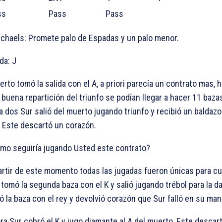
ss
Pass
Pass
ichaels: Promete palo de Espadas y un palo menor.
ida:
J
erto tomó la salida con el
A, a priori parecía un contrato mas, 
 buena repartición del triunfo se podían llegar a hacer 11 bazas
a dos Sur salió del muerto jugando triunfo y recibió un baldaz
a, Este descartó un corazón.
mo seguiría jugando Usted este contrato?
artir de este momento todas las jugadas fueron únicas para cu
 tomó la segunda baza con el
K y salió jugando trébol para la d
ó la baza con el rey y devolvió corazón que Sur falló en su man
ra Sur cobró el
K y jugo diamante al
A del muerto, Este descar