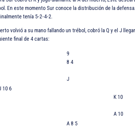
bol. En este momento Sur conoce la distribución de la defensa
ginalmente tenía 5-2-4-2.
erto volvió a su mano fallando un trébol, cobró la
Q y el
J llega
uiente final de 4 cartas:
9
8 4
J
 10 6
K 10
A 10
A 8 5