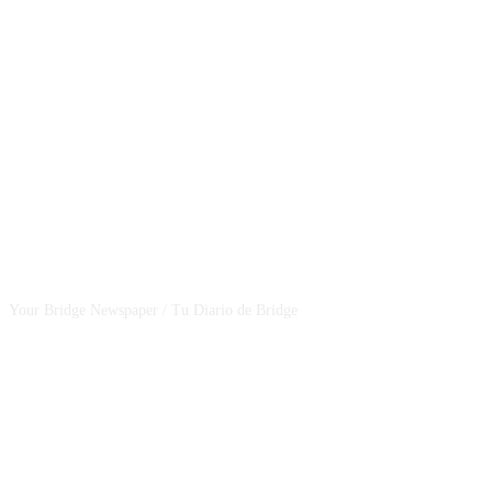
CSBNEWS
Your Bridge Newspaper / Tu Diario de Bridge
SEGUINOS EN NUESTRAS REDES