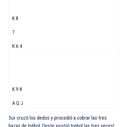
K 8
7
K 6 4
K 9 8
A Q J
Sur cruzó los dedos y procedió a cobrar las tres
bazas de trébol, Oeste asistió trebol las tres veces!,