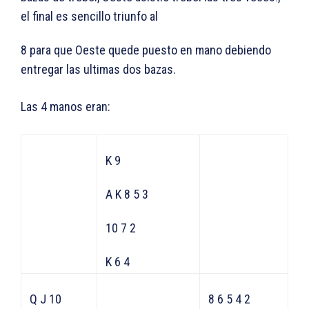
el final es sencillo triunfo al
8 para que Oeste quede puesto en mano debiendo
entregar las ultimas dos bazas.
Las 4 manos eran:
K 9
A K 8 5 3
10 7 2
K 6 4
Q J 10
8 6 5 4 2