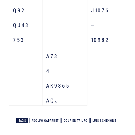
Q 9 2
J 10 7 6
Q J 4 3
—
7 5 3
10 9 8 2
A 7 3
4
A K 9 8 6 5
A Q J
TAGS
ADOLFO GABARRET
COUP EN TRIUFO
LUIS SCHENONE