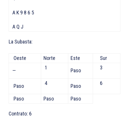
A K 9 8 6 5
A Q J
La Subasta:
Oeste
Norte
Este
Sur
1
3
—
Paso
4
6
Paso
Paso
Paso
Paso
Paso
Contrato: 6