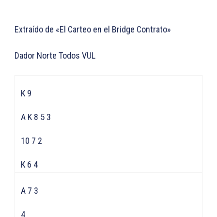
Extraído de «El Carteo en el Bridge Contrato»
Dador Norte Todos VUL
K 9
A K 8 5 3
10 7 2
K 6 4
A 7 3
4