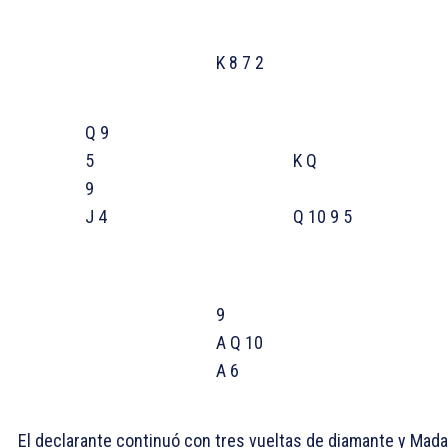
K 8 7 2
Q 9
5
K Q
9
J 4
Q 10 9 5
9
A Q 10
A 6
El declarante continuó con tres vueltas de diamante y Mada