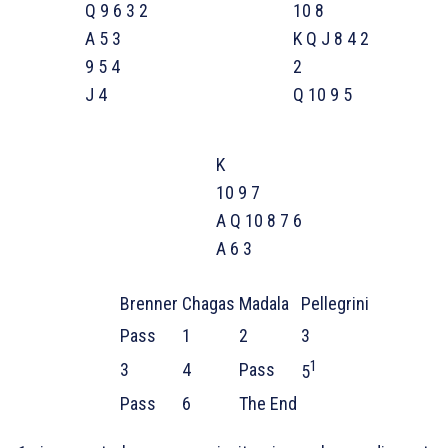
Q 9 6 3 2
10 8
A 5 3
K Q J 8 4 2
9 5 4
2
J 4
Q 10 9 5
K
10 9 7
A Q 10 8 7 6
A 6 3
Brenner
Chagas
Madala
Pellegrini
Pass
1
2
3
1
3
4
Pass
5
Pass
6
The End