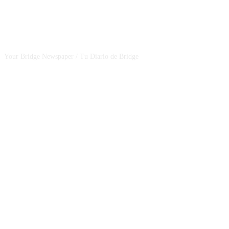
CSBNEWS
Your Bridge Newspaper / Tu Diario de Bridge
SEGUINOS EN NUESTRAS REDES