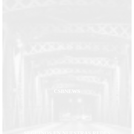
CSBNEWS
Your Bridge Newspaper / Tu Diario de Bridge
SEGUINOS EN NUESTRAS REDES