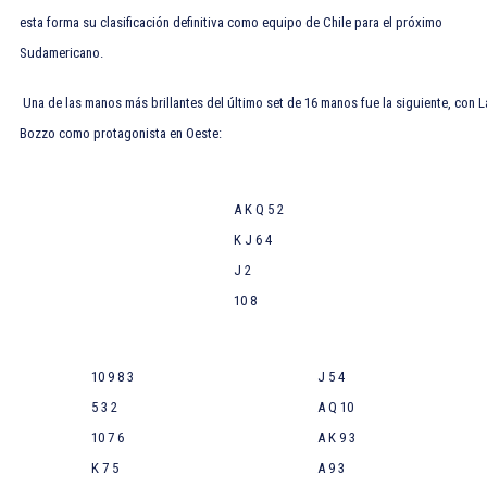
esta forma su clasificación definitiva como equipo de Chile para el próximo
Sudamericano.
Una de las manos más brillantes del último set de 16 manos fue la siguiente, con L
Bozzo como protagonista en Oeste:
A K Q 5 2
K J 6 4
J 2
10 8
10 9 8 3
J 5 4
5 3 2
A Q 10
10 7 6
A K 9 3
K 7 5
A 9 3