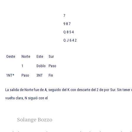
7
9 8 7
Q 8 5 4
Q J 6 4 2
Oeste
Norte
Este
Sur
1
Doblo
Paso
1NT*
Paso
3NT
Fin
La salida de Norte fue de
A, seguido del
K con descarte del
2 de por Sur. Sin tener
vuelta clara, N siguió con el
Solange Bozzo