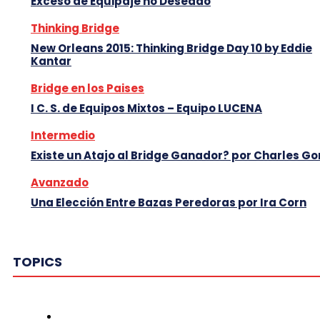
Exceso de Equipaje no Deseado
Thinking Bridge
New Orleans 2015: Thinking Bridge Day 10 by Eddie
Kantar
Bridge en los Paises
I C. S. de Equipos Mixtos – Equipo LUCENA
Intermedio
Existe un Atajo al Bridge Ganador? por Charles Go
Avanzado
Una Elección Entre Bazas Peredoras por Ira Corn
TOPICS