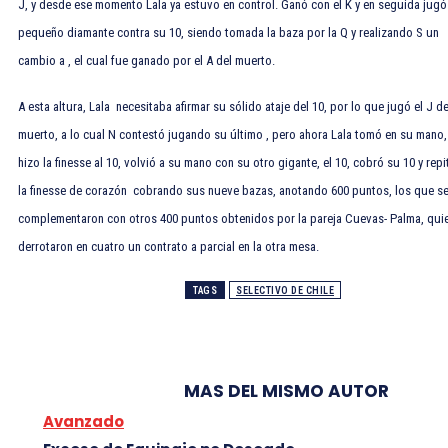
J, y desde ese momento Lala ya estuvo en control. Ganó con el
K y en seguida jugó
pequeño diamante contra su
10, siendo tomada la baza por la
Q y realizando S un
cambio a
, el cual fue ganado por el
A del muerto.
A esta altura, Lala necesitaba afirmar su sólido ataje del
10, por lo que jugó el
J de
muerto, a lo cual N contestó jugando su último
, pero ahora Lala tomó en su mano,
hizo la finesse al
10, volvió a su mano con su otro gigante, el
10, cobró su
10 y repi
la finesse de corazón cobrando sus nueve bazas, anotando 600 puntos, los que s
complementaron con otros 400 puntos obtenidos por la pareja Cuevas- Palma, qui
derrotaron en cuatro un contrato a parcial en la otra mesa.
TAGS
SELECTIVO DE CHILE
MAS DEL MISMO AUTOR
Avanzado