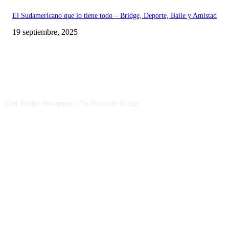
El Sudamericano que lo tiene todo – Bridge, Deporte, Baile y Amistad
19 septiembre, 2025
CSBNEWS
Your Bridge Newspaper / Tu Diario de Bridge
SEGUINOS EN NUESTRAS REDES