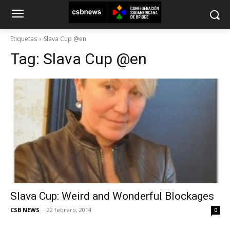
Etiquetas
Slava Cup @en
Tag:
Slava Cup @en
Slava Cup: Weird and Wonderful Blockages
CSB NEWS
-
22 febrero, 2014
0