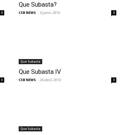
Que Subasta?
CSB NEWS
-
6 junio, 2015
0
0
Que Subasta
Que Subasta IV
CSB NEWS
-
26 abril, 2012
0
0
Que Subasta