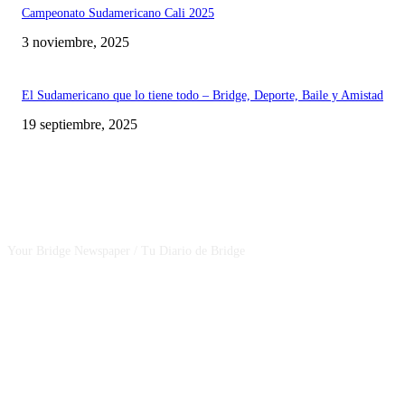
Campeonato Sudamericano Cali 2025
3 noviembre, 2025
El Sudamericano que lo tiene todo – Bridge, Deporte, Baile y Amistad
19 septiembre, 2025
CSBNEWS
Your Bridge Newspaper / Tu Diario de Bridge
SEGUINOS EN NUESTRAS REDES