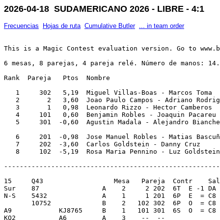
2026-04-18 SUDAMERICANO 2026 - LIBRE - 4:1
Frecuencias
Hojas de ruta
Cumulative Butler
... in team order
This is a Magic Contest evaluation version. Go to www.b
6 mesas, 8 parejas, 4 pareja relé. Número de manos: 14.
Rank  Pareja   Ptos  Nombre                            
   1     302   5,19  Miguel Villas-Boas - Marcos Toma  
   2       2   3,60  Joao Paulo Campos - Adriano Rodrig
   3       1   0,98  Leonardo Rizzo - Hector Camberos  
   4     101   0,60  Benjamin Robles - Joaquin Pacareu 
   5     301  -0,60  Agustin Madala - Alejandro Bianche
   6     201  -0,98  Jose Manuel Robles - Matias Bascuñ
   7     202  -3,60  Carlos Goldstein - Danny Cruz     