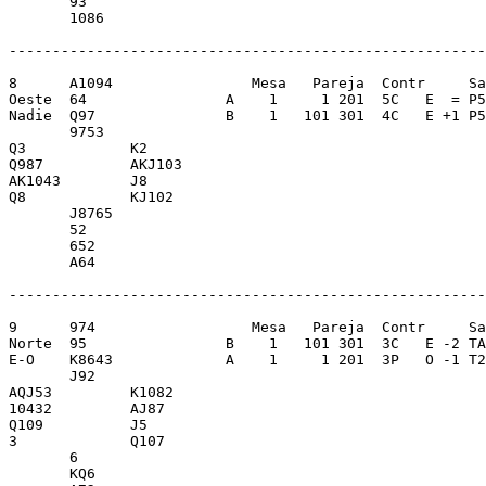
       93                

       1086              

-------------------------------------------------------
8      A1094                Mesa   Pareja  Contr     Sa
Oeste  64                A    1     1 201  5C   E  = P5
Nadie  Q97               B    1   101 301  4C   E +1 P5
       9753              

Q3            K2         

Q987          AKJ103     

AK1043        J8         

Q8            KJ102      

       J8765             

       52                

       652               

       A64               

-------------------------------------------------------
9      974                  Mesa   Pareja  Contr     Sa
Norte  95                B    1   101 301  3C   E -2 TA
E-O    K8643             A    1     1 201  3P   O -1 T2
       J92               

AQJ53         K1082      

10432         AJ87       

Q109          J5         

3             Q107       

       6                 

       KQ6               
