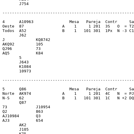
       J754              

-------------------------------------------------------
4      A10963               Mesa   Pareja  Contr     Sa
Oeste  87                A    1     1 201  3S   O  = T2
Todos  A52               B    1   101 301  1Px  N -3 C1
       J62               

J             KQ8742     

AKQ92         105        

QJ96          73         

AQ5           K84        

       5                 

       J643              

       K1084             

       10973             

-------------------------------------------------------
5      Q86                  Mesa   Pareja  Contr     Sa
Norte  AK974             A    1     1 201  4C   N  = PJ
N-S    62                B    1   101 301  1C   N +2 DQ
       Q87               

73            J10954     

Q2            863        

AJ10984       Q3         

AJ3           654        

       AK2               

       J105              

       K75               
