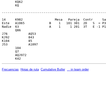
       KQ62              

       KQ                

-------------------------------------------------------
14     K982                 Mesa   Pareja  Contr     Sa
Este   A1065             B    1   101 301  2D   S  = P3
Nadie  63                A    1     1 201  3T   E -1 P1
       Q86               

J76           AQ53       

KJ92          843        

K104          85         

J53           A1097      

       104               

       Q7                

       AQJ972            

Frecuencias
Hojas de ruta
Cumulative Butler
... in team order