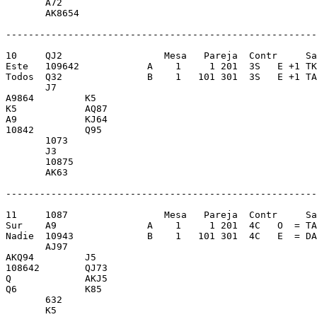
       A72               

       AK8654            

-------------------------------------------------------
10     QJ2                  Mesa   Pareja  Contr     Sa
Este   109642            A    1     1 201  3S   E +1 TK
Todos  Q32               B    1   101 301  3S   E +1 TA
       J7                

A9864         K5         

K5            AQ87       

A9            KJ64       

10842         Q95        

       1073              

       J3                

       10875             

       AK63              

-------------------------------------------------------
11     1087                 Mesa   Pareja  Contr     Sa
Sur    A9                A    1     1 201  4C   O  = TA
Nadie  10943             B    1   101 301  4C   E  = DA
       AJ97              

AKQ94         J5         

108642        QJ73       

Q             AKJ5       

Q6            K85        

       632               

       K5                
