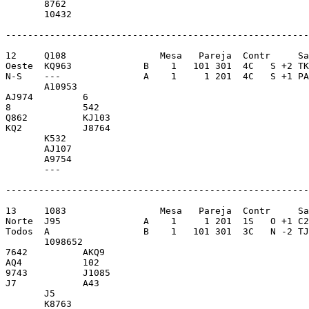
       8762              

       10432             

-------------------------------------------------------
12     Q108                 Mesa   Pareja  Contr     Sa
Oeste  KQ963             B    1   101 301  4C   S +2 TK
N-S    ---               A    1     1 201  4C   S +1 PA
       A10953            

AJ974         6          

8             542        

Q862          KJ103      

KQ2           J8764      

       K532              

       AJ107             

       A9754             

       ---               

-------------------------------------------------------
13     1083                 Mesa   Pareja  Contr     Sa
Norte  J95               A    1     1 201  1S   O +1 C2
Todos  A                 B    1   101 301  3C   N -2 TJ
       1098652           

7642          AKQ9       

AQ4           102        

9743          J1085      

J7            A43        

       J5                

       K8763             
