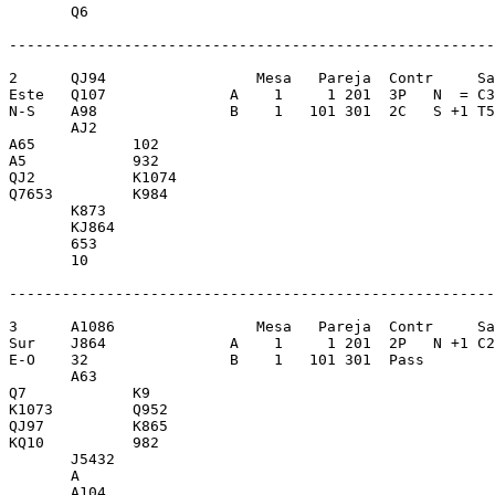
       Q6                

-------------------------------------------------------
2      QJ94                 Mesa   Pareja  Contr     Sa
Este   Q107              A    1     1 201  3P   N  = C3
N-S    A98               B    1   101 301  2C   S +1 T5
       AJ2               

A65           102        

A5            932        

QJ2           K1074      

Q7653         K984       

       K873              

       KJ864             

       653               

       10                

-------------------------------------------------------
3      A1086                Mesa   Pareja  Contr     Sa
Sur    J864              A    1     1 201  2P   N +1 C2
E-O    32                B    1   101 301  Pass        
       A63               

Q7            K9         

K1073         Q952       

QJ97          K865       

KQ10          982        

       J5432             

       A                 

       A104              
