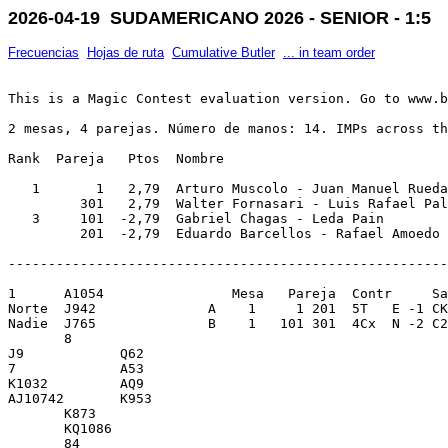
2026-04-19 SUDAMERICANO 2026 - SENIOR - 1:5
Frecuencias
Hojas de ruta
Cumulative Butler
... in team order
This is a Magic Contest evaluation version. Go to www.b
2 mesas, 4 parejas. Número de manos: 14. IMPs across th
Rank  Pareja   Ptos  Nombre                            
   1       1   2,79  Arturo Muscolo - Juan Manuel Rueda
         301   2,79  Walter Fornasari - Luis Rafael Pal
   3     101  -2,79  Gabriel Chagas - Leda Pain        
-------------------------------------------------------
1      A1054                Mesa   Pareja  Contr     Sa
Norte  J942              A    1     1 201  5T   E -1 CK
Nadie  J765              B    1   101 301  4Cx  N -2 C2
       8                 

J9            Q62        

7             A53        

K1032         AQ9        

AJ10742       K953       

       K873              

       KQ1086            

       84                
