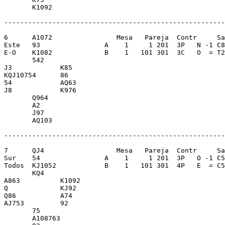
       K1092             

-------------------------------------------------------
6      A1072                Mesa   Pareja  Contr     Sa
Este   93                A    1     1 201  3P   N -1 C8
E-O    K1082             B    1   101 301  3C   O  = T2
       542               

J3            K85        

KQJ10754      86         

54            AQ63       

J8            K976       

       Q964              

       A2                

       J97               

       AQ103             

-------------------------------------------------------
7      QJ4                  Mesa   Pareja  Contr     Sa
Sur    54                A    1     1 201  3P   O -1 C5
Todos  KJ1052            B    1   101 301  4P   E  = C5
       KQ4               

A863          K1092      

Q             KJ92       

Q86           A74        

AJ753         92         

       75                

       A108763           
